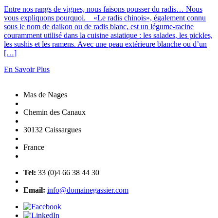
Entre nos rangs de vignes, nous faisons pousser du radis… Nous
vous expliquons pourquoi. «Le radis chinois», également connu
sous le nom de daikon ou de radis blanc, est un légume-racine
couramment utilisé dans la cuisine asiatique : les salades, les pickles,
les sushis et les ramens. Avec une peau extérieure blanche ou d’un
[…]
En Savoir Plus
Mas de Nages
Chemin des Canaux
30132 Caissargues
France
Tel:
33 (0)4 66 38 44 30
Email:
info@domainegassier.com