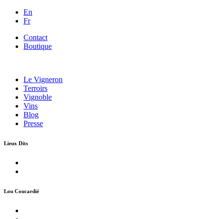
En
Fr
Contact
Boutique
Le Vigneron
Terroirs
Vignoble
Vins
Blog
Presse
Lieux Dits
Lou Coucardié