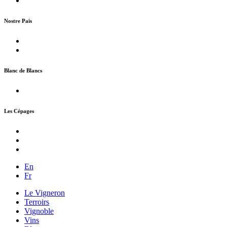
Nostre Païs
Blanc de Blancs
Les Cépages
En
Fr
Le Vigneron
Terroirs
Vignoble
Vins