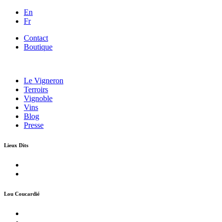
En
Fr
Contact
Boutique
Le Vigneron
Terroirs
Vignoble
Vins
Blog
Presse
Lieux Dits
Lou Coucardié