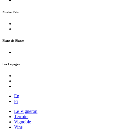
Nostre Païs
Blanc de Blancs
Les Cépages
En
Fr
Le Vigneron
Terroirs
Vignoble
Vins