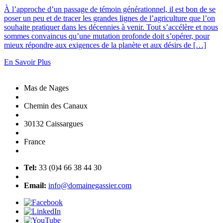
À l’approche d’un passage de témoin générationnel, il est bon de se
poser un peu et de tracer les grandes lignes de l’agriculture que l’on
souhaite pratiquer dans les décennies à venir. Tout s’accélère et nous
sommes convaincus qu’une mutation profonde doit s’opérer, pour
mieux répondre aux exigences de la planète et aux désirs de […]
En Savoir Plus
Mas de Nages
Chemin des Canaux
30132 Caissargues
France
Tel:
33 (0)4 66 38 44 30
Email:
info@domainegassier.com